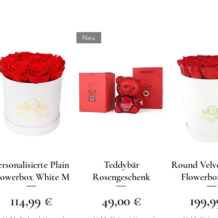
Neu
ersonalisierte Plain
Schnellansicht
Schnellansicht
Teddybär
Round Velve
Schnellan
lowerbox White M
Rosengeschenk
Flowerb
Preis
Preis
Preis
114,99 €
49,00 €
199,9