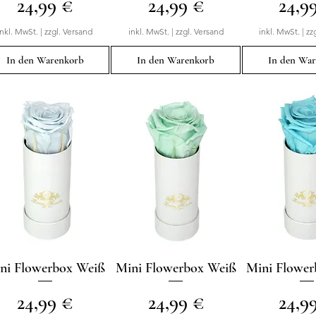
Preis
Preis
Preis
24,99 €
24,99 €
24,9
inkl. MwSt.
|
zzgl. Versand
inkl. MwSt.
|
zzgl. Versand
inkl. MwSt.
|
zz
In den Warenkorb
In den Warenkorb
In den Wa
ni Flowerbox Weiß
Schnellansicht
Mini Flowerbox Weiß
Schnellansicht
Mini Flowe
Schnellan
Preis
Preis
Preis
24,99 €
24,99 €
24,9