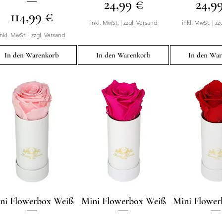
Preis
Preis
24,99 €
24,9
Preis
114,99 €
inkl. MwSt.
|
zzgl. Versand
inkl. MwSt.
|
zz
inkl. MwSt.
|
zzgl. Versand
In den Warenkorb
In den Warenkorb
In den Wa
ni Flowerbox Weiß
Schnellansicht
Mini Flowerbox Weiß
Schnellansicht
Mini Flowe
Schnellan