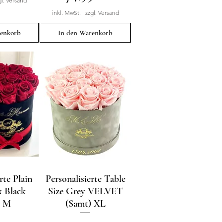
gl. Versand
inkl. MwSt.
|
zzgl. Versand
renkorb
In den Warenkorb
rte Plain
sicht
Personalisierte Table
Schnellansicht
 Black
Size Grey VELVET
t M
(Samt) XL