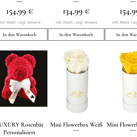
Preis
Preis
Preis
154,99 €
134,99 €
154,9
inkl. MwSt.
|
zzgl. Versand
inkl. MwSt.
|
zzgl. Versand
inkl. MwSt.
|
zz
In den Warenkorb
In den Warenkorb
In den Wa
UXURY Rosenbär
Schnellansicht
Mini Flowerbox Weiß
Schnellansicht
Mini Flowe
Schnellan
Personalisiert