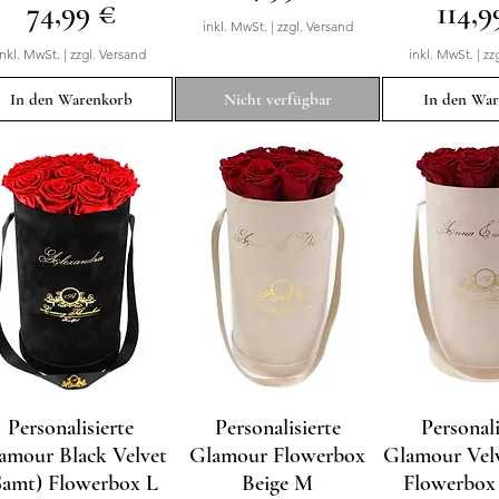
Preis
Preis
74,99 €
114,9
inkl. MwSt.
|
zzgl. Versand
inkl. MwSt.
|
zzgl. Versand
inkl. MwSt.
|
zz
In den Warenkorb
Nicht verfügbar
In den Wa
Personalisierte
Schnellansicht
Personalisierte
Schnellansicht
Personali
Schnellan
amour Black Velvet
Glamour Flowerbox
Glamour Velv
Samt) Flowerbox L
Beige M
Flowerbox 