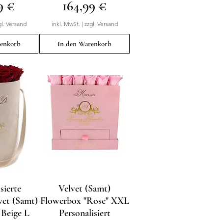
Preis
9 €
164,99 €
gl. Versand
inkl. MwSt.
|
zzgl. Versand
renkorb
In den Warenkorb
sierte
sicht
Velvet (Samt)
Schnellansicht
et (Samt)
Flowerbox "Rose" XXL
Beige L
Personalisiert