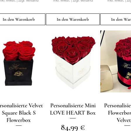
inkl. MwSt.
|
zzgl. Versand
inkl. MwSt.
|
zzgl. Versand
inkl. MwSt.
|
zz
In den Warenkorb
In den Warenkorb
In den Wa
rsonalisierte Velvet
Schnellansicht
Personalisierte Mini
Schnellansicht
Personalisie
Schnellan
Square Black S
LOVE HEART Box
Flowerbox
Flowerbox
Velve
Preis
84,99 €