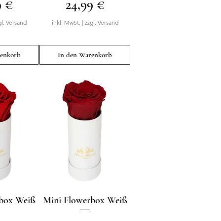
Preis
9 €
24,99 €
gl. Versand
inkl. MwSt.
|
zzgl. Versand
renkorb
In den Warenkorb
rbox Weiß
sicht
Mini Flowerbox Weiß
Schnellansicht