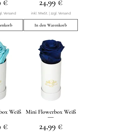
Preis
9 €
24,99 €
gl. Versand
inkl. MwSt.
|
zzgl. Versand
renkorb
In den Warenkorb
rbox Weiß
sicht
Mini Flowerbox Weiß
Schnellansicht
Preis
9 €
24,99 €