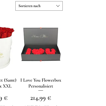
Sortieren nach
t (Samt)
sicht
I Love You Flowerbox
Schnellansicht
ox XXL
Personalisiert
Preis
9 €
214,99 €