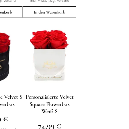
gl. Versand
inkl. MwSt.
|
zzgl. Versand
renkorb
In den Warenkorb
te Velvet S
sicht
Personalisierte Velvet
Schnellansicht
werbox
Square Flowerbox
Weiß S
9 €
Preis
74,99 €