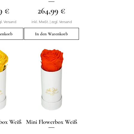
Preis
9 €
264,99 €
gl. Versand
inkl. MwSt.
|
zzgl. Versand
renkorb
In den Warenkorb
rbox Weiß
sicht
Mini Flowerbox Weiß
Schnellansicht