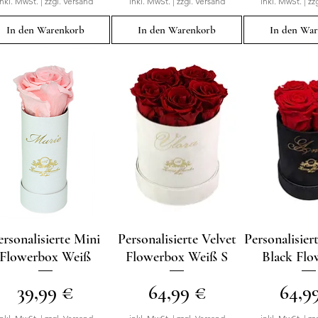
inkl. MwSt.
|
zzgl. Versand
inkl. MwSt.
|
zzgl. Versand
inkl. MwSt.
|
zz
In den Warenkorb
In den Warenkorb
In den Wa
ersonalisierte Mini
Schnellansicht
Personalisierte Velvet
Schnellansicht
Personalisier
Schnellan
Flowerbox Weiß
Flowerbox Weiß S
Black Flo
Preis
Preis
Preis
39,99 €
64,99 €
64,9