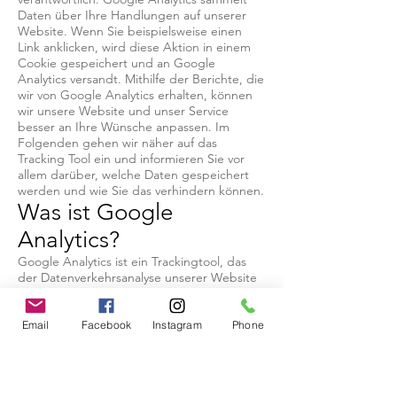
Daten über Ihre Handlungen auf unserer
Website. Wenn Sie beispielsweise einen
Link anklicken, wird diese Aktion in einem
Cookie gespeichert und an Google
Analytics versandt. Mithilfe der Berichte, die
wir von Google Analytics erhalten, können
wir unsere Website und unser Service
besser an Ihre Wünsche anpassen. Im
Folgenden gehen wir näher auf das
Tracking Tool ein und informieren Sie vor
allem darüber, welche Daten gespeichert
werden und wie Sie das verhindern können.
Was ist Google
Analytics?
Google Analytics ist ein Trackingtool, das
der Datenverkehrsanalyse unserer Website
dient. Damit Google Analytics funktioniert,
wird ein Tracking-Code in den Code
unserer Website eingebaut. Wenn Sie
Email
Facebook
Instagram
Phone
unsere Website besuchen, zeichnet dieser
Code verschiedene Handlungen auf, die Sie
auf unserer Website ausführen. Sobald Sie
unsere Website verlassen, werden diese