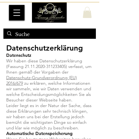
Datenschutzerklärung
Datenschutz
Wir haben diese Datenschutzerklärung
(Fassung
21.11.2020-311233405)
verfasst, um
Ihnen gemäß der Vorgaben der
Datenschutz-Grundverordnung (EU)
2016/679
zu erklären, welche Informationen
wir sammeln, wie wir Daten verwenden und
welche Entscheidungsmöglichkeiten Sie als
Besucher dieser Webseite haben.
Leider liegt es in der Natur der Sache, dass
diese Erklärungen sehr technisch klingen,
wir haben uns bei der Erstellung jedoch
bemüht die wichtigsten Dinge so einfach
und klar wie möglich zu beschreiben.
Automatische Datenspeicherung
Wenn Sie heutzutage Webseiten besuchen,