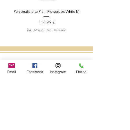
Personalisierte Plain Flowerbox White M
Teddybär Rosengesch
Preis
114,99 €
inkl. MwSt.
|
zzgl. Versand
Folgen Sie uns
Email
Facebook
Instagram
Phone
Kontakt
A Luxury Flowerbox Frankfurt