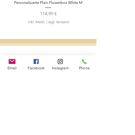
Personalisierte Plain Flowerbox White M
Teddybär Rosengesch
Preis
114,99 €
inkl. MwSt.
|
zzgl. Versand
Folgen Sie uns
Email
Facebook
Instagram
Phone
Kontakt
A Luxury Flowerbox Frankfurt