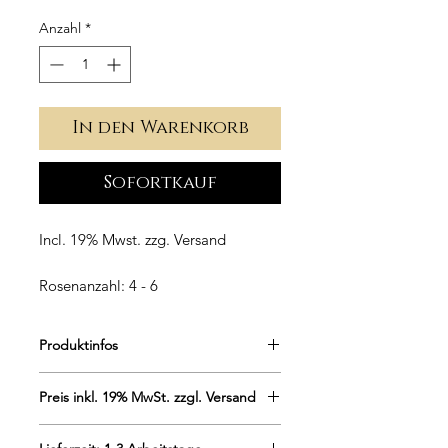
Anzahl
*
In den Warenkorb
Sofortkauf
Incl. 19% Mwst. zzg. Versand
Rosenanzahl: 4 - 6
Boxenmaße:
10cm Durchmesser
Höhe: ca. 12cm
Produktinfos
Runde Flowerbox in Weiß, überzogen
Preis inkl. 19% MwSt. zzgl. Versand
mit Edlem Samt.
Das ideale Geschenk für die