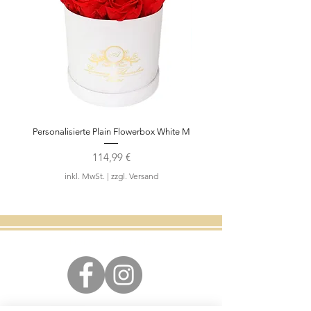
Personalisierte Plain Flowerbox White M
Teddybär Rosengesch
Preis
114,99 €
inkl. MwSt.
|
zzgl. Versand
Folgen Sie uns