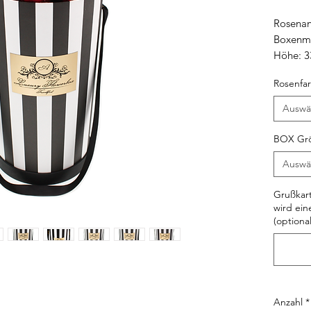
Rosenan
Boxenm
Höhe: 
Rosenfa
Auswä
BOX Gr
Auswä
Grußkart
wird ein
(optional
Anzahl
*