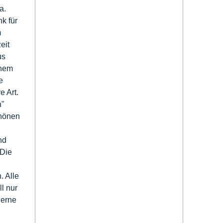
a.
k für
m
eit
us
önem
e
e Art.
n"
hönen
nd
 Die
. Alle
l nur
gerne