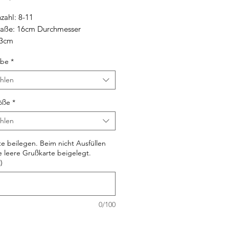
zahl: 8-11
aße:
16cm Durchmesser
33cm
rbe
*
hlen
öße
*
hlen
e beilegen. Beim nicht Ausfüllen
e leere Grußkarte beigelegt.
)
0/100