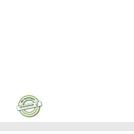
100% Professionell
Transparent
Große Auswahl
Schnelle Lieferung
olung im Store möglich
box Chauffeur Lieferservice