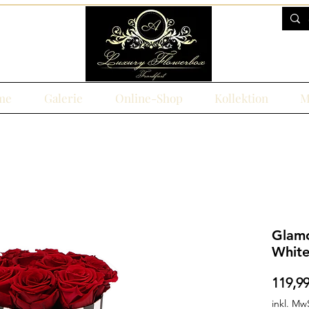
me
Galerie
Online-Shop
Kollektion
M
Glamo
Whit
119,99
inkl. Mw