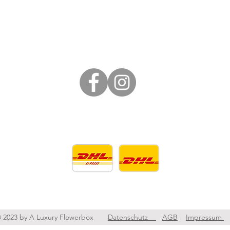
Folgen Sie uns
kfurt
Versand durch
in
Abh
Flower
x.de
 2023 by A Luxury Flowerbox
Datenschutz
AGB
Impressum