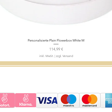
Personalisierte Plain Flowerbox White M
Schnellansicht
Preis
114,99 €
inkl. MwSt.
|
zzgl. Versand
Pflegehinweise
Kontakt
Geschenkgutschein
FAQ
Wide