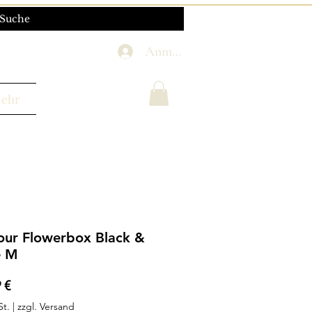
Anmelden
ehr
ur Flowerbox Black &
e M
Preis
 €
St.
|
zzgl. Versand