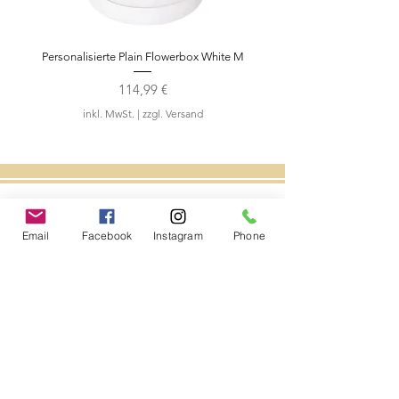
verschiedenen Farben erhältlich.
Alle Arrangements werden
Personalisierte Plain Flowerbox White M
Teddybär Rosengesch
Individuell nur für Sie
kreiert.Sonderwünsche gerne auf
Preis
114,99 €
Anfrage.
inkl. MwSt.
|
zzgl. Versand
Folgen Sie uns
Email
Facebook
Instagram
Phone
Kontakt