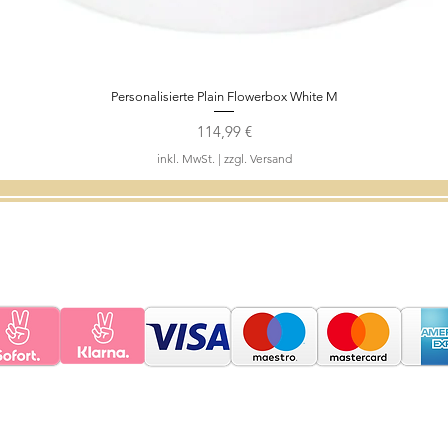
Personalisierte Plain Flowerbox White M
Schnellansicht
Preis
114,99 €
inkl. MwSt.
|
zzgl. Versand
Pflegehinweise
Kontakt
Geschenkgutschein
FAQ
Wide