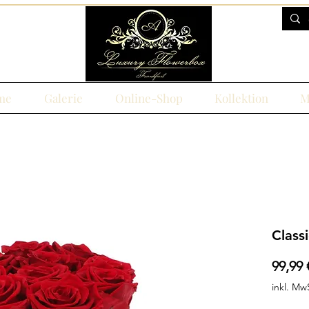
me
Galerie
Online-Shop
Kollektion
M
Class
99,99 
inkl. Mw