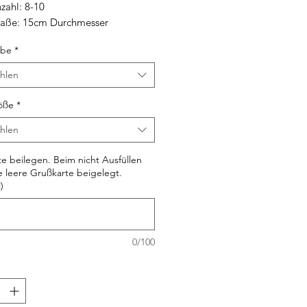
zahl: 8-10
aße:
15cm Durchmesser
rbe
*
hlen
öße
*
hlen
e beilegen. Beim nicht Ausfüllen
e leere Grußkarte beigelegt.
)
0/100