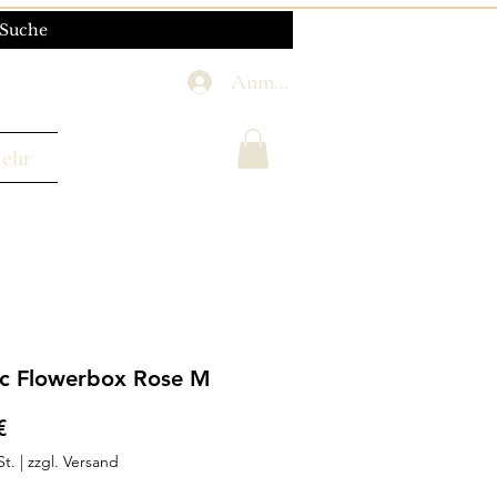
Anmelden
ehr
ic Flowerbox Rose M
Preis
€
St.
|
zzgl. Versand