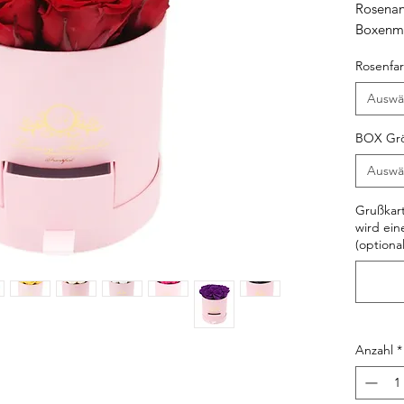
Rosenan
Boxenm
Rosenfa
Auswä
BOX Gr
Auswä
Grußkart
wird ein
(optional
Anzahl
*