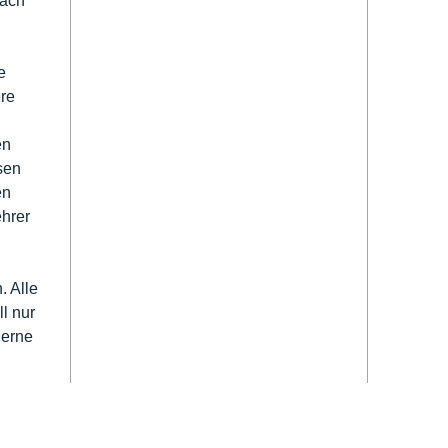
fach
e
re
en
sen
en
hrer
. Alle
l nur
gerne